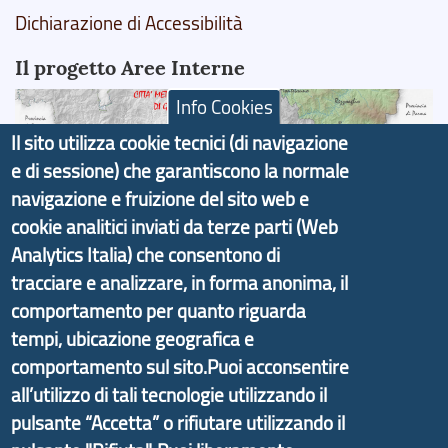
Dichiarazione di Accessibilità
Il progetto Aree Interne
Info Cookies
Il sito utilizza cookie tecnici (di navigazione
e di sessione) che garantiscono la normale
Il portale di marketing territoriale e sviluppo locale
navigazione e fruizione del sito web e
di Genova Città Metropolitana si è sviluppato a
cookie analitici inviati da terze parti (Web
partire dal progetto nazionale Aree Interne
Analytics Italia) che consentono di
promosso dal Dipartimento per lo Sviluppo
tracciare e analizzare, in forma anonima, il
Economico e finalizzato al rilancio socio-economico
comportamento per quanto riguarda
delle valli dell’entroterra. In particolare fornisce
tempi, ubicazione geografica e
informazioni ed aggiornamenti sulla
Strategia
comportamento sul sito.Puoi acconsentire
d'Area Antola-Tigullio
, in collaborazione con Regione
all’utilizzo di tali tecnologie utilizzando il
Liguria ed ANCI Liguria.
pulsante “Accetta” o rifiutare utilizzando il