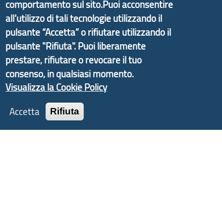
comportamento sul sito.Puoi acconsentire
partire dal progetto nazionale Aree Interne
all’utilizzo di tali tecnologie utilizzando il
promosso dal Dipartimento per lo Sviluppo
pulsante “Accetta” o rifiutare utilizzando il
Economico e finalizzato al rilancio socio-economico
pulsante "Rifiuta". Puoi liberamente
delle valli dell’entroterra. In particolare fornisce
prestare, rifiutare o revocare il tuo
informazioni ed aggiornamenti sulla
Strategia
consenso, in qualsiasi momento.
d'Area Antola-Tigullio
, in collaborazione con Regione
Visualizza la Cookie Policy
Liguria ed ANCI Liguria.
Accetta
Rifiuta
Copyright © 2017 Città metropolitana di Genova |
CF: 80007350103
Tecnologie e Accessibilità
Privacy
Note Legali