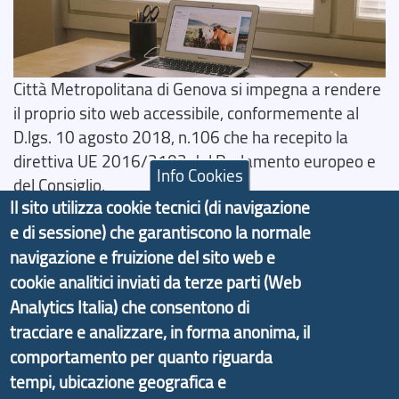
Città Metropolitana di Genova si impegna a rendere
il proprio sito web accessibile, conformemente al
D.lgs. 10 agosto 2018, n.106 che ha recepito la
direttiva UE 2016/2102 del Parlamento europeo e
Info Cookies
del Consiglio.
Il sito utilizza cookie tecnici (di navigazione
Dichiarazione di Accessibilità
e di sessione) che garantiscono la normale
navigazione e fruizione del sito web e
Il progetto Aree Interne
cookie analitici inviati da terze parti (Web
Analytics Italia) che consentono di
tracciare e analizzare, in forma anonima, il
comportamento per quanto riguarda
Il portale di marketing territoriale e sviluppo locale
tempi, ubicazione geografica e
di Genova Città Metropolitana si è sviluppato a