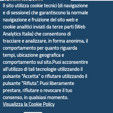
Il progetto Aree Interne
Il sito utilizza cookie tecnici (di navigazione
e di sessione) che garantiscono la normale
navigazione e fruizione del sito web e
cookie analitici inviati da terze parti (Web
Il portale di marketing territoriale e sviluppo locale
Analytics Italia) che consentono di
di Genova Città Metropolitana si è sviluppato a
tracciare e analizzare, in forma anonima, il
partire dal progetto nazionale Aree Interne
comportamento per quanto riguarda
promosso dal Dipartimento per lo Sviluppo
tempi, ubicazione geografica e
Economico e finalizzato al rilancio socio-economico
comportamento sul sito.Puoi acconsentire
delle valli dell’entroterra. In particolare fornisce
all’utilizzo di tali tecnologie utilizzando il
informazioni ed aggiornamenti sulla
Strategia
pulsante “Accetta” o rifiutare utilizzando il
d'Area Antola-Tigullio
, in collaborazione con Regione
pulsante "Rifiuta". Puoi liberamente
Liguria ed ANCI Liguria.
prestare, rifiutare o revocare il tuo
consenso, in qualsiasi momento.
Visualizza la Cookie Policy