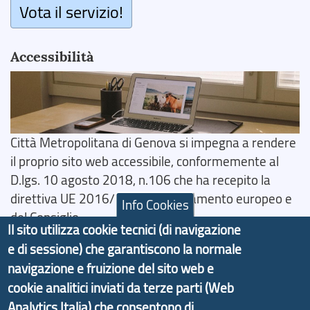
Vota il servizio!
Accessibilità
Città Metropolitana di Genova si impegna a rendere
il proprio sito web accessibile, conformemente al
D.lgs. 10 agosto 2018, n.106 che ha recepito la
direttiva UE 2016/2102 del Parlamento europeo e
Info Cookies
del Consiglio.
Il sito utilizza cookie tecnici (di navigazione
Dichiarazione di Accessibilità
e di sessione) che garantiscono la normale
navigazione e fruizione del sito web e
Il progetto Aree Interne
cookie analitici inviati da terze parti (Web
Analytics Italia) che consentono di