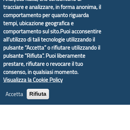
tracciare e analizzare, in forma anonima, il
comportamento per quanto riguarda
Il portale di marketing territoriale e sviluppo locale
tempi, ubicazione geografica e
di Genova Città Metropolitana si è sviluppato a
comportamento sul sito.Puoi acconsentire
partire dal progetto nazionale Aree Interne
all’utilizzo di tali tecnologie utilizzando il
promosso dal Dipartimento per lo Sviluppo
pulsante “Accetta” o rifiutare utilizzando il
Economico e finalizzato al rilancio socio-economico
pulsante "Rifiuta". Puoi liberamente
delle valli dell’entroterra. In particolare fornisce
prestare, rifiutare o revocare il tuo
informazioni ed aggiornamenti sulla
Strategia
consenso, in qualsiasi momento.
d'Area Antola-Tigullio
, in collaborazione con Regione
Visualizza la Cookie Policy
Liguria ed ANCI Liguria.
Accetta
Rifiuta
Copyright © 2017 Città metropolitana di Genova |
CF: 80007350103