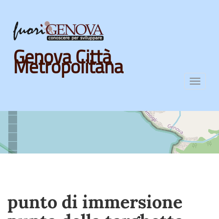
Skip
Genova Città
to
Metropolitana
main
content
Toggl
navig
punto di immersione