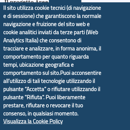
Il progetto Aree Interne
Il sito utilizza cookie tecnici (di navigazione
e di sessione) che garantiscono la normale
navigazione e fruizione del sito web e
cookie analitici inviati da terze parti (Web
Il portale di marketing territoriale e sviluppo locale
Analytics Italia) che consentono di
di Genova Città Metropolitana si è sviluppato a
tracciare e analizzare, in forma anonima, il
partire dal progetto nazionale Aree Interne
comportamento per quanto riguarda
promosso dal Dipartimento per lo Sviluppo
tempi, ubicazione geografica e
Economico e finalizzato al rilancio socio-economico
comportamento sul sito.Puoi acconsentire
delle valli dell’entroterra. In particolare fornisce
all’utilizzo di tali tecnologie utilizzando il
informazioni ed aggiornamenti sulla
Strategia
pulsante “Accetta” o rifiutare utilizzando il
d'Area Antola-Tigullio
, in collaborazione con Regione
pulsante "Rifiuta". Puoi liberamente
Liguria ed ANCI Liguria.
prestare, rifiutare o revocare il tuo
consenso, in qualsiasi momento.
Visualizza la Cookie Policy