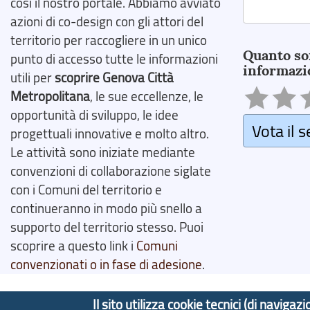
così il nostro portale. Abbiamo avviato
azioni di co-design con gli attori del
Search
territorio per raccogliere in un unico
Quanto so
punto di accesso tutte le informazioni
informazi
utili per
scoprire Genova Città
Metropolitana
, le sue eccellenze, le
opportunità di sviluppo, le idee
Vota il s
progettuali innovative e molto altro.
Le attività sono iniziate mediante
convenzioni di collaborazione siglate
con i Comuni del territorio e
continueranno in modo più snello a
supporto del territorio stesso. Puoi
scoprire a questo link i
Comuni
convenzionati o in fase di adesione
.
Il sito utilizza cookie tecnici (di navig