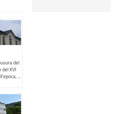
iusura del
e del XVI
’epoca, ...