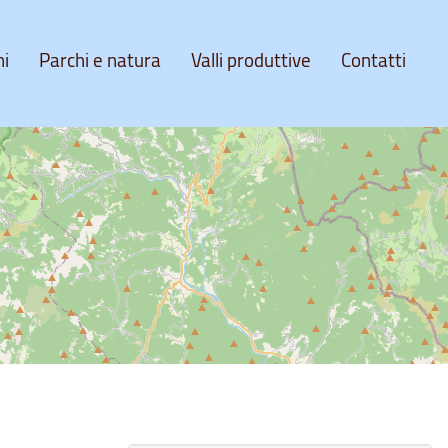
ni
Parchi e natura
Valli produttive
Contatti