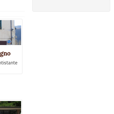
egno
antistante