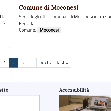
Comune di Moconesi
ttà
Sede degli uffici comunali di Moconesi in frazio
e è
Ferrada.
Comune:
Moconesi
1
2
3
…
next ›
last »
sito
Accessibilità