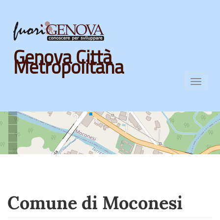
Skip
Genova Città
to
Metropolitana
main
content
Toggl
navig
Comune di Moconesi