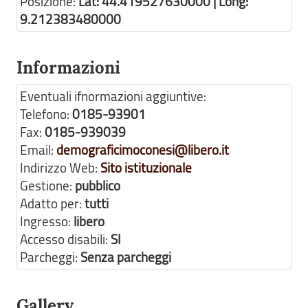
Posizione:
Lat: 44.419527630000 | Long:
9.212383480000
Informazioni
Eventuali ifnormazioni aggiuntive:
Telefono:
0185-93901
Fax:
0185-939039
Email:
demograficimoconesi@libero.it
Indirizzo Web:
Sito istituzionale
Gestione:
pubblico
Adatto per:
tutti
Ingresso:
libero
Accesso disabili:
SI
Parcheggi:
Senza parcheggi
Gallery