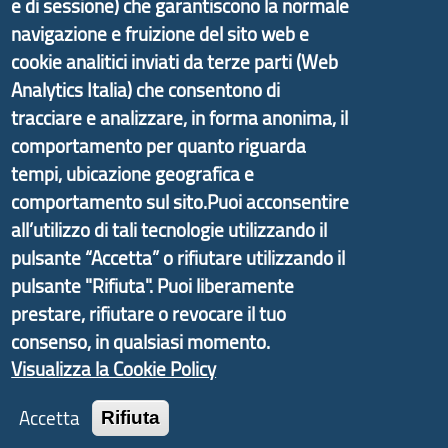
e di sessione) che garantiscono la normale
navigazione e fruizione del sito web e
cookie analitici inviati da terze parti (Web
Il portale di marketing territoriale e sviluppo locale
Analytics Italia) che consentono di
di Genova Città Metropolitana si è sviluppato a
tracciare e analizzare, in forma anonima, il
partire dal progetto nazionale Aree Interne
comportamento per quanto riguarda
promosso dal Dipartimento per lo Sviluppo
tempi, ubicazione geografica e
Economico e finalizzato al rilancio socio-economico
comportamento sul sito.Puoi acconsentire
delle valli dell’entroterra. In particolare fornisce
all’utilizzo di tali tecnologie utilizzando il
informazioni ed aggiornamenti sulla
Strategia
pulsante “Accetta” o rifiutare utilizzando il
d'Area Antola-Tigullio
, in collaborazione con Regione
pulsante "Rifiuta". Puoi liberamente
Liguria ed ANCI Liguria.
prestare, rifiutare o revocare il tuo
consenso, in qualsiasi momento.
Visualizza la Cookie Policy
Copyright © 2017 Città metropolitana di Genova |
Accetta
Rifiuta
CF: 80007350103