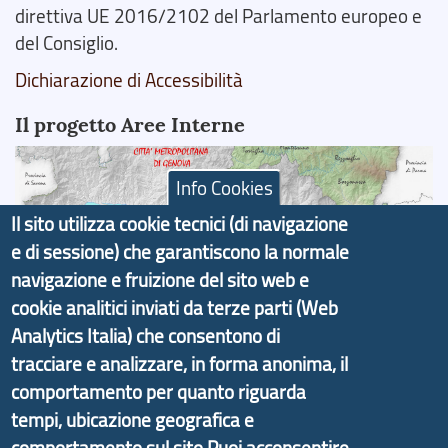
direttiva UE 2016/2102 del Parlamento europeo e
del Consiglio.
Dichiarazione di Accessibilità
Il progetto Aree Interne
Info Cookies
Il sito utilizza cookie tecnici (di navigazione
Il portale di marketing territoriale e sviluppo locale
e di sessione) che garantiscono la normale
di Genova Città Metropolitana si è sviluppato a
navigazione e fruizione del sito web e
partire dal progetto nazionale Aree Interne
cookie analitici inviati da terze parti (Web
promosso dal Dipartimento per lo Sviluppo
Analytics Italia) che consentono di
Economico e finalizzato al rilancio socio-economico
tracciare e analizzare, in forma anonima, il
delle valli dell’entroterra. In particolare fornisce
comportamento per quanto riguarda
informazioni ed aggiornamenti sulla
Strategia
tempi, ubicazione geografica e
d'Area Antola-Tigullio
, in collaborazione con Regione
comportamento sul sito.Puoi acconsentire