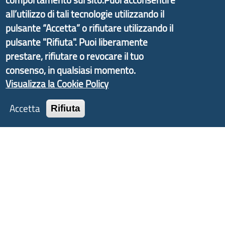
Liguria ed ANCI Liguria.
all’utilizzo di tali tecnologie utilizzando il
pulsante “Accetta” o rifiutare utilizzando il
pulsante "Rifiuta". Puoi liberamente
prestare, rifiutare o revocare il tuo
Copyright © 2017 Città metropolitana di Genova |
consenso, in qualsiasi momento.
CF: 80007350103
Visualizza la Cookie Policy
Tecnologie e Accessibilità
Accetta
Rifiuta
Privacy
Note Legali
Contatti
Statistiche
Area Riservata