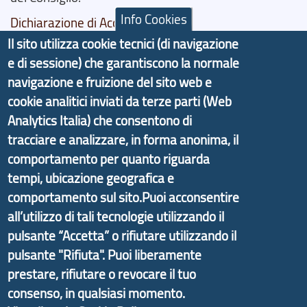
Info Cookies
Dichiarazione di Accessibilità
Il sito utilizza cookie tecnici (di navigazione
Il progetto Aree Interne
e di sessione) che garantiscono la normale
navigazione e fruizione del sito web e
cookie analitici inviati da terze parti (Web
Analytics Italia) che consentono di
Il portale di marketing territoriale e sviluppo locale
tracciare e analizzare, in forma anonima, il
di Genova Città Metropolitana si è sviluppato a
comportamento per quanto riguarda
partire dal progetto nazionale Aree Interne
tempi, ubicazione geografica e
promosso dal Dipartimento per lo Sviluppo
comportamento sul sito.Puoi acconsentire
Economico e finalizzato al rilancio socio-economico
all’utilizzo di tali tecnologie utilizzando il
delle valli dell’entroterra. In particolare fornisce
pulsante “Accetta” o rifiutare utilizzando il
informazioni ed aggiornamenti sulla
Strategia
pulsante "Rifiuta". Puoi liberamente
d'Area Antola-Tigullio
, in collaborazione con Regione
prestare, rifiutare o revocare il tuo
Liguria ed ANCI Liguria.
consenso, in qualsiasi momento.