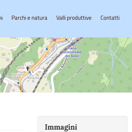
ni
Parchi e natura
Valli produttive
Contatti
Immagini