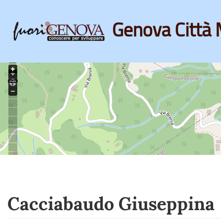
Genova Città 
Skip
to
main
content
Cacciabaudo Giuseppina