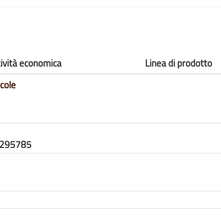
tività economica
Linea di prodotto
cole
8295785