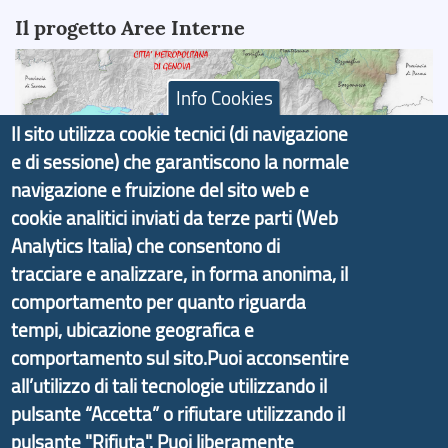
Il progetto Aree Interne
Info Cookies
Il sito utilizza cookie tecnici (di navigazione
Il portale di marketing territoriale e sviluppo locale
e di sessione) che garantiscono la normale
di Genova Città Metropolitana si è sviluppato a
navigazione e fruizione del sito web e
partire dal progetto nazionale Aree Interne
cookie analitici inviati da terze parti (Web
promosso dal Dipartimento per lo Sviluppo
Analytics Italia) che consentono di
Economico e finalizzato al rilancio socio-economico
tracciare e analizzare, in forma anonima, il
delle valli dell’entroterra. In particolare fornisce
comportamento per quanto riguarda
informazioni ed aggiornamenti sulla
Strategia
tempi, ubicazione geografica e
d'Area Antola-Tigullio
, in collaborazione con Regione
comportamento sul sito.Puoi acconsentire
Liguria ed ANCI Liguria.
all’utilizzo di tali tecnologie utilizzando il
pulsante “Accetta” o rifiutare utilizzando il
pulsante "Rifiuta". Puoi liberamente