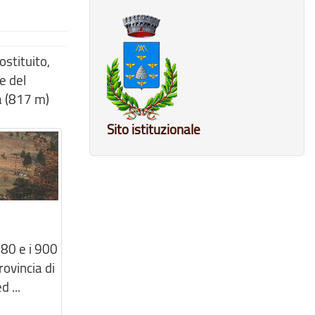
ostituito,
e del
a (817 m)
Sito istituzionale
 780 e i 900
rovincia di
 ...