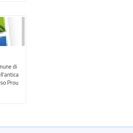
omune di
ll’antica
rso Prou