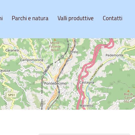
ni
Parchi e natura
Valli produttive
Contatti