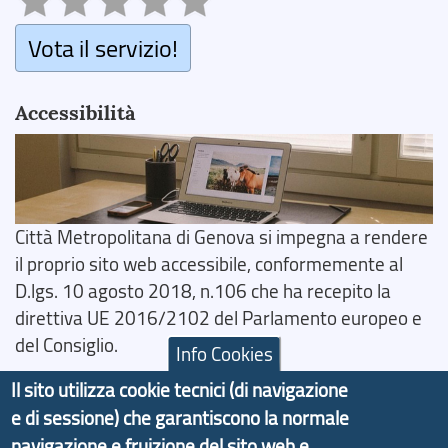
Vota il servizio!
Accessibilità
Città Metropolitana di Genova si impegna a rendere
il proprio sito web accessibile, conformemente al
D.lgs. 10 agosto 2018, n.106 che ha recepito la
direttiva UE 2016/2102 del Parlamento europeo e
del Consiglio.
Info Cookies
Dichiarazione di Accessibilità
Il sito utilizza cookie tecnici (di navigazione
e di sessione) che garantiscono la normale
Il progetto Aree Interne
navigazione e fruizione del sito web e