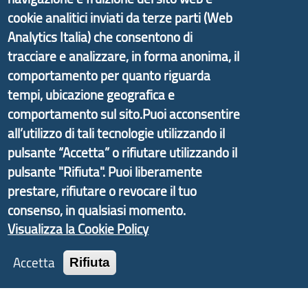
cookie analitici inviati da terze parti (Web
Analytics Italia) che consentono di
tracciare e analizzare, in forma anonima, il
Il portale di marketing territoriale e sviluppo locale
comportamento per quanto riguarda
di Genova Città Metropolitana si è sviluppato a
tempi, ubicazione geografica e
partire dal progetto nazionale Aree Interne
comportamento sul sito.Puoi acconsentire
promosso dal Dipartimento per lo Sviluppo
all’utilizzo di tali tecnologie utilizzando il
Economico e finalizzato al rilancio socio-economico
pulsante “Accetta” o rifiutare utilizzando il
delle valli dell’entroterra. In particolare fornisce
pulsante "Rifiuta". Puoi liberamente
informazioni ed aggiornamenti sulla
Strategia
prestare, rifiutare o revocare il tuo
d'Area Antola-Tigullio
, in collaborazione con Regione
consenso, in qualsiasi momento.
Liguria ed ANCI Liguria.
Visualizza la Cookie Policy
Accetta
Rifiuta
Copyright © 2017 Città metropolitana di Genova |