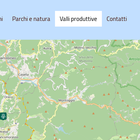
ni
Parchi e natura
Valli produttive
Contatti