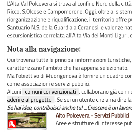
L'Alta Val Polcevera si trova al confine Nord della cit
Ricco', S.Olcese e Campomorone. Oggi, oltre al sistema 
riorganizzazione e riqualificazione, il territorio offre 
Santuario N.S. della Guardia a Ceranesi, e valenze natu
escursionistica correlata all'Alta Via dei Monti Ligur
Nota alla navigazione:
Qui troverai tutte le principali informazioni turistiche
caratterizzano l'ambito che hai appena selezionato.
Ma l'obiettivo di #fuorigenova è fornire un quadro co
come associazioni e servizi pubblici.
Alcuni
comuni convenzionati
, collaborano già con 
aderire al progetto
. Se sei un utente che ama dire l
Se hai idee, contribuisci anche tu! ...Crescere è un lavor
Alto Polcevera - Servizi Pubblici
Aree e strutture di interesse pubb