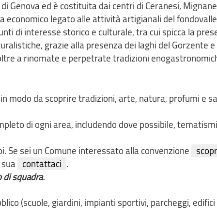
tà di Genova ed è costituita dai centri di Ceranesi, Mignan
economico legato alle attività artigianali del fondovalle,
punti di interesse storico e culturale, tra cui spicca la pre
ralistiche, grazie alla presenza dei laghi del Gorzente e 
i, oltre a rinomate e perpetrate tradizioni enogastronomic
, in modo da scoprire tradizioni, arte, natura, profumi e s
mpleto di ogni area, includendo dove possibile, tematismi
noi. Se sei un Comune interessato alla convenzione
scop
a sua
contattaci
.
o di squadra.
lico (scuole, giardini, impianti sportivi, parcheggi, edifici