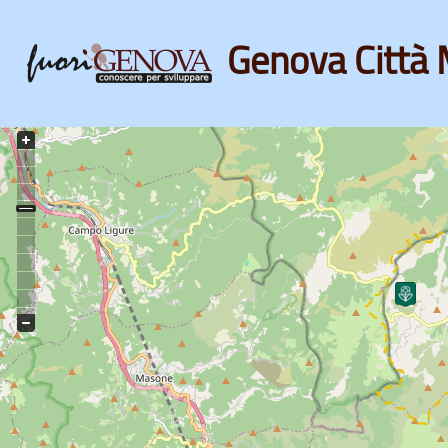
Genova Città 
Skip
to
main
content