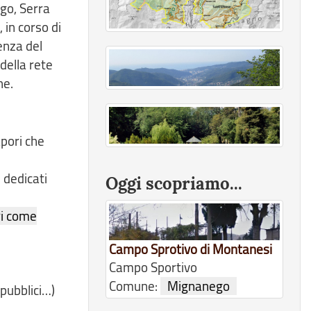
ego, Serra
 in corso di
senza del
della rete
he.
apori che
 dedicati
Oggi scopriamo...
ri come
Campo Sprotivo di Montanesi
Campo Sportivo
Comune:
Mignanego
 pubblici…)