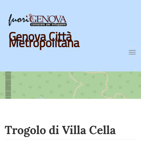
Skip
Genova Città
to
Metropolitana
main
content
Tog
nav
Trogolo di Villa Cella