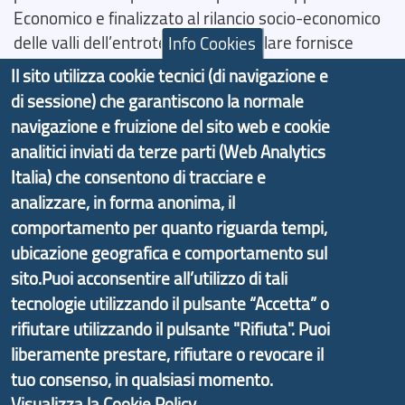
Economico e finalizzato al rilancio socio-economico
delle valli dell’entroterra. In particolare fornisce
Info Cookies
informazioni ed aggiornamenti sulla
Strategia
Il sito utilizza cookie tecnici (di navigazione e
d'Area Antola-Tigullio
, in collaborazione con Regione
di sessione) che garantiscono la normale
Liguria ed ANCI Liguria.
navigazione e fruizione del sito web e cookie
analitici inviati da terze parti (Web Analytics
Italia) che consentono di tracciare e
analizzare, in forma anonima, il
Copyright © 2017 Città metropolitana di Genova |
comportamento per quanto riguarda tempi,
CF: 80007350103
ubicazione geografica e comportamento sul
sito.Puoi acconsentire all’utilizzo di tali
Tecnologie e Accessibilità
tecnologie utilizzando il pulsante “Accetta” o
Privacy
rifiutare utilizzando il pulsante "Rifiuta". Puoi
Note Legali
liberamente prestare, rifiutare o revocare il
tuo consenso, in qualsiasi momento.
Contatti
Visualizza la Cookie Policy