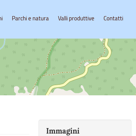
ni
Parchi e natura
Valli produttive
Contatti
Immagini