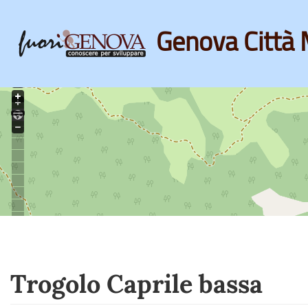
Genova Città 
Skip
to
main
content
Trogolo Caprile bassa