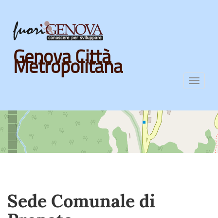
Skip
Genova Città
to
Metropolitana
main
content
Toggl
navig
Sede Comunale di