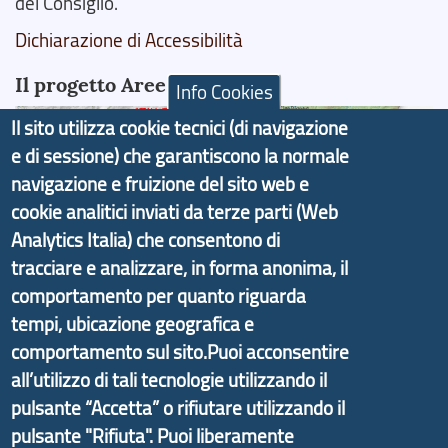
del Consiglio.
Dichiarazione di Accessibilità
Il progetto Aree Interne
Info Cookies
Il sito utilizza cookie tecnici (di navigazione
e di sessione) che garantiscono la normale
navigazione e fruizione del sito web e
Il portale di marketing territoriale e sviluppo locale
cookie analitici inviati da terze parti (Web
di Genova Città Metropolitana si è sviluppato a
Analytics Italia) che consentono di
partire dal progetto nazionale Aree Interne
tracciare e analizzare, in forma anonima, il
promosso dal Dipartimento per lo Sviluppo
comportamento per quanto riguarda
Economico e finalizzato al rilancio socio-economico
tempi, ubicazione geografica e
delle valli dell’entroterra. In particolare fornisce
comportamento sul sito.Puoi acconsentire
informazioni ed aggiornamenti sulla
Strategia
all’utilizzo di tali tecnologie utilizzando il
d'Area Antola-Tigullio
, in collaborazione con Regione
pulsante “Accetta” o rifiutare utilizzando il
Liguria ed ANCI Liguria.
pulsante "Rifiuta". Puoi liberamente