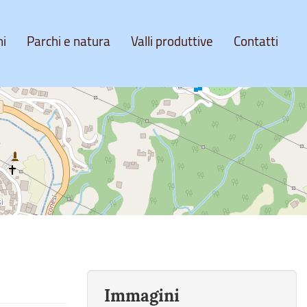
ni
Parchi e natura
Valli produttive
Contatti
Immagini