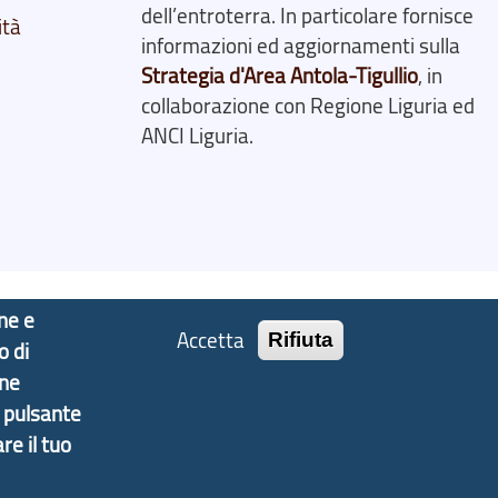
dell’entroterra. In particolare fornisce
ità
informazioni ed aggiornamenti sulla
Strategia d'Area Antola-Tigullio
, in
collaborazione con Regione Liguria ed
ANCI Liguria.
one e
Accetta
Rifiuta
o di
one
l pulsante
re il tuo