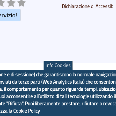
Dichiarazione di Accessibil
ervizio!
Info Cookies
azione e di sessione) che garantiscono la normale navigazi
 inviati da terze parti (Web Analytics Italia) che consenton
F: 80007350103
ma, il comportamento per quanto riguarda tempi, ubicazi
 acconsentire all’utilizzo di tali tecnologie utilizzando i
Contatti
Statistiche
Area Riservata
nte "Rifiuta". Puoi liberamente prestare, rifiutare o revoca
izza la Cookie Policy