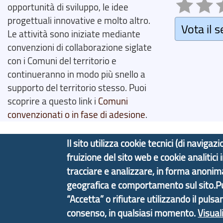
opportunità di sviluppo, le idee
progettuali innovative e molto altro.
Vota il s
Le attività sono iniziate mediante
convenzioni di collaborazione siglate
con i Comuni del territorio e
continueranno in modo più snello a
supporto del territorio stesso. Puoi
scoprire a questo link i
Comuni
convenzionati o in fase di adesione
.
Il sito utilizza cookie tecnici (di navig
fruizione del sito web e cookie analitici
Copyright © 2017 Città metropolitana di Genova | C
tracciare e analizzare, in forma anoni
geografica e comportamento sul sito.Puoi
Tecnologie e Accessibilità
Privacy
Note Legali
“Accetta” o rifiutare utilizzando il pulsa
consenso, in qualsiasi momento.
Visual