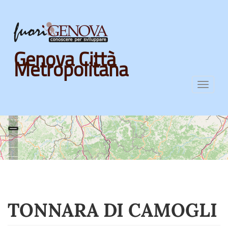
Skip
Genova Città
to
Metropolitana
main
content
Toggl
navig
TONNARA DI CAMOGLI