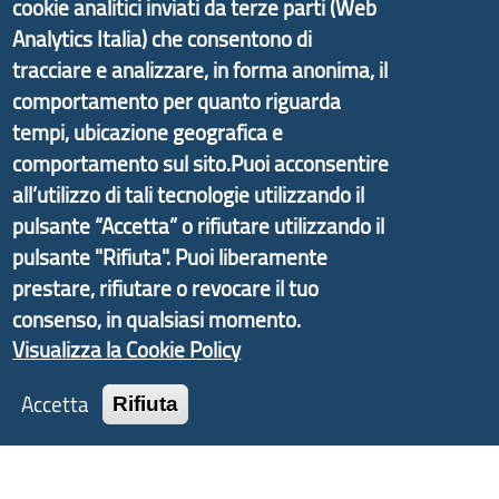
cookie analitici inviati da terze parti (Web
Analytics Italia) che consentono di
Il portale di marketing territoriale e sviluppo locale
tracciare e analizzare, in forma anonima, il
di Genova Città Metropolitana si è sviluppato a
comportamento per quanto riguarda
partire dal progetto nazionale Aree Interne
tempi, ubicazione geografica e
promosso dal Dipartimento per lo Sviluppo
comportamento sul sito.Puoi acconsentire
Economico e finalizzato al rilancio socio-economico
all’utilizzo di tali tecnologie utilizzando il
delle valli dell’entroterra. In particolare fornisce
pulsante “Accetta” o rifiutare utilizzando il
informazioni ed aggiornamenti sulla
Strategia
pulsante "Rifiuta". Puoi liberamente
d'Area Antola-Tigullio
, in collaborazione con Regione
prestare, rifiutare o revocare il tuo
Liguria ed ANCI Liguria.
consenso, in qualsiasi momento.
Visualizza la Cookie Policy
Accetta
Rifiuta
Copyright © 2017 Città metropolitana di Genova |
CF: 80007350103
Tecnologie e Accessibilità