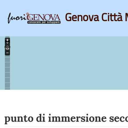
Genova Città 
Skip
to
main
content
punto di immersione secca