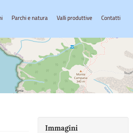
ni
Parchi e natura
Valli produttive
Contatti
Immagini