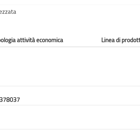
rezzata
pologia attività economica
Linea di prodot
7378037