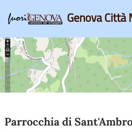
Genova Città 
Skip
to
main
content
Parrocchia di Sant'Ambr