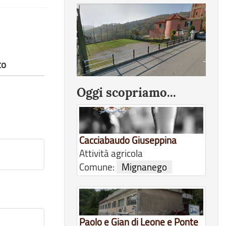
to
Oggi scopriamo...
Cacciabaudo Giuseppina
Attività agricola
Comune:
Mignanego
Paolo e Gian di Leone e Ponte