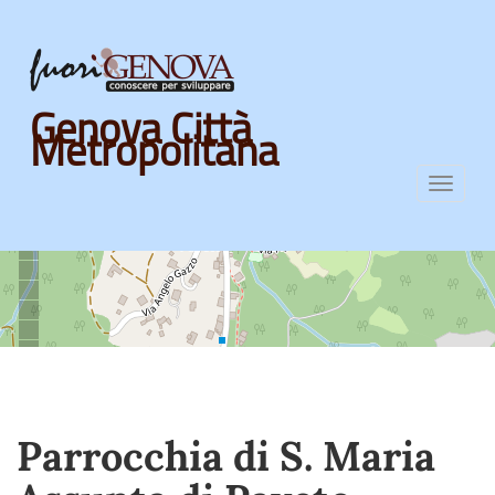
Skip
Genova Città
to
Metropolitana
main
content
Toggl
navig
Parrocchia di S. Maria