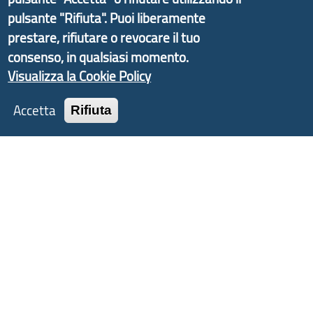
Liguria ed ANCI Liguria.
pulsante "Rifiuta". Puoi liberamente
prestare, rifiutare o revocare il tuo
consenso, in qualsiasi momento.
Visualizza la Cookie Policy
Copyright © 2017 Città metropolitana di Genova |
CF: 80007350103
Accetta
Rifiuta
Tecnologie e Accessibilità
Privacy
Note Legali
Contatti
Statistiche
Area Riservata