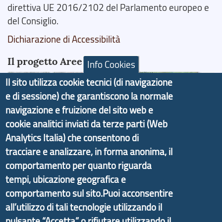
direttiva UE 2016/2102 del Parlamento europeo e
del Consiglio.
Dichiarazione di Accessibilità
Il progetto Aree Interne
Info Cookies
Il sito utilizza cookie tecnici (di navigazione
e di sessione) che garantiscono la normale
navigazione e fruizione del sito web e
Il portale di marketing territoriale e sviluppo locale
cookie analitici inviati da terze parti (Web
di Genova Città Metropolitana si è sviluppato a
Analytics Italia) che consentono di
partire dal progetto nazionale Aree Interne
tracciare e analizzare, in forma anonima, il
promosso dal Dipartimento per lo Sviluppo
comportamento per quanto riguarda
Economico e finalizzato al rilancio socio-economico
tempi, ubicazione geografica e
delle valli dell’entroterra. In particolare fornisce
comportamento sul sito.Puoi acconsentire
informazioni ed aggiornamenti sulla
Strategia
all’utilizzo di tali tecnologie utilizzando il
d'Area Antola-Tigullio
, in collaborazione con Regione
pulsante “Accetta” o rifiutare utilizzando il