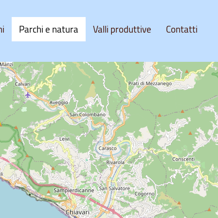
ni
Parchi e natura
Valli produttive
Contatti