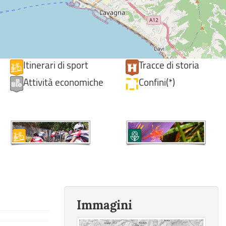
Itinerari di sport
Tracce di storia
Attività economiche
Confini(*)
Immagini