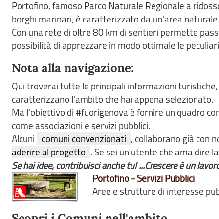
Portofino, famoso Parco Naturale Regionale a ridosso d
borghi marinari, è caratterizzato da un'area naturale
Con una rete di oltre 80 km di sentieri permette passe
possibilità di apprezzare in modo ottimale le peculiari
Nota alla navigazione:
Qui troverai tutte le principali informazioni turistiche
caratterizzano l'ambito che hai appena selezionato.
Ma l'obiettivo di #fuorigenova è fornire un quadro co
come associazioni e servizi pubblici.
Alcuni
comuni convenzionati
, collaborano già con 
aderire al progetto
. Se sei un utente che ama dire l
Se hai idee, contribuisci anche tu! ...Crescere è un lavor
Portofino - Servizi Pubblici
Aree e strutture di interesse pubb
Scopri i Comuni nell'ambito