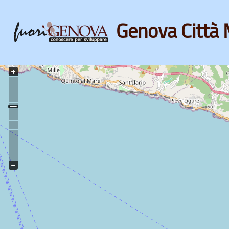
Genova Città 
Skip
to
main
content