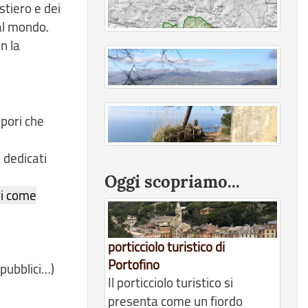
stiero e dei
al mondo.
n la
apori che
 dedicati
Oggi scopriamo...
ri come
porticciolo turistico di
Portofino
 pubblici…)
Il porticciolo turistico si
presenta come un fiordo