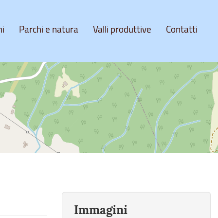
ni
Parchi e natura
Valli produttive
Contatti
Immagini