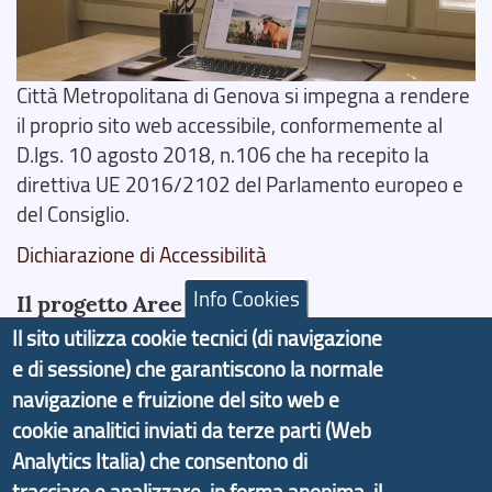
Città Metropolitana di Genova si impegna a rendere
il proprio sito web accessibile, conformemente al
D.lgs. 10 agosto 2018, n.106 che ha recepito la
direttiva UE 2016/2102 del Parlamento europeo e
del Consiglio.
Dichiarazione di Accessibilità
Info Cookies
Il progetto Aree Interne
Il sito utilizza cookie tecnici (di navigazione
e di sessione) che garantiscono la normale
navigazione e fruizione del sito web e
cookie analitici inviati da terze parti (Web
Il portale di marketing territoriale e sviluppo locale
Analytics Italia) che consentono di
di Genova Città Metropolitana si è sviluppato a
tracciare e analizzare, in forma anonima, il