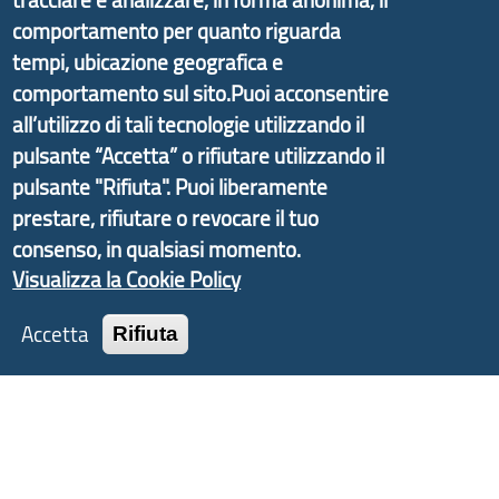
partire dal progetto nazionale Aree Interne
comportamento per quanto riguarda
promosso dal Dipartimento per lo Sviluppo
tempi, ubicazione geografica e
Economico e finalizzato al rilancio socio-economico
comportamento sul sito.Puoi acconsentire
delle valli dell’entroterra. In particolare fornisce
all’utilizzo di tali tecnologie utilizzando il
informazioni ed aggiornamenti sulla
Strategia
pulsante “Accetta” o rifiutare utilizzando il
d'Area Antola-Tigullio
, in collaborazione con Regione
pulsante "Rifiuta". Puoi liberamente
Liguria ed ANCI Liguria.
prestare, rifiutare o revocare il tuo
consenso, in qualsiasi momento.
Visualizza la Cookie Policy
Copyright © 2017 Città metropolitana di Genova |
Accetta
Rifiuta
CF: 80007350103
Tecnologie e Accessibilità
Privacy
Note Legali