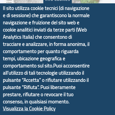
Il sito utilizza cookie tecnici (di navigazione
e di sessione) che garantiscono la normale
Il portale di marketing territoriale e sviluppo locale
navigazione e fruizione del sito web e
di Genova Città Metropolitana si è sviluppato a
cookie analitici inviati da terze parti (Web
partire dal progetto nazionale Aree Interne
Analytics Italia) che consentono di
promosso dal Dipartimento per lo Sviluppo
tracciare e analizzare, in forma anonima, il
Economico e finalizzato al rilancio socio-economico
comportamento per quanto riguarda
delle valli dell’entroterra. In particolare fornisce
tempi, ubicazione geografica e
informazioni ed aggiornamenti sulla
Strategia
comportamento sul sito.Puoi acconsentire
d'Area Antola-Tigullio
, in collaborazione con Regione
all’utilizzo di tali tecnologie utilizzando il
Liguria ed ANCI Liguria.
pulsante “Accetta” o rifiutare utilizzando il
pulsante "Rifiuta". Puoi liberamente
prestare, rifiutare o revocare il tuo
consenso, in qualsiasi momento.
Copyright © 2017 Città metropolitana di Genova |
Visualizza la Cookie Policy
CF: 80007350103