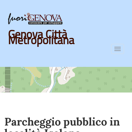
Skip
Genova Città
to
Metropolitana
main
content
Toggl
navig
Parcheggio pubblico in