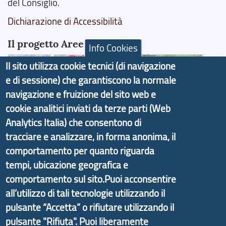
del Consiglio.
Dichiarazione di Accessibilità
Il progetto Aree Interne
Info Cookies
Il sito utilizza cookie tecnici (di navigazione
e di sessione) che garantiscono la normale
navigazione e fruizione del sito web e
Il portale di marketing territoriale e sviluppo locale
cookie analitici inviati da terze parti (Web
di Genova Città Metropolitana si è sviluppato a
Analytics Italia) che consentono di
partire dal progetto nazionale Aree Interne
tracciare e analizzare, in forma anonima, il
promosso dal Dipartimento per lo Sviluppo
comportamento per quanto riguarda
Economico e finalizzato al rilancio socio-economico
tempi, ubicazione geografica e
delle valli dell’entroterra. In particolare fornisce
comportamento sul sito.Puoi acconsentire
informazioni ed aggiornamenti sulla
Strategia
all’utilizzo di tali tecnologie utilizzando il
d'Area Antola-Tigullio
, in collaborazione con Regione
pulsante “Accetta” o rifiutare utilizzando il
Liguria ed ANCI Liguria.
pulsante "Rifiuta". Puoi liberamente