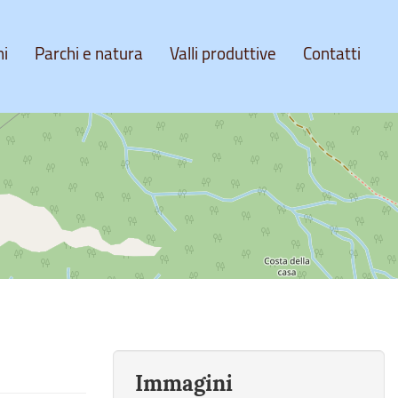
ni
Parchi e natura
Valli produttive
Contatti
Immagini