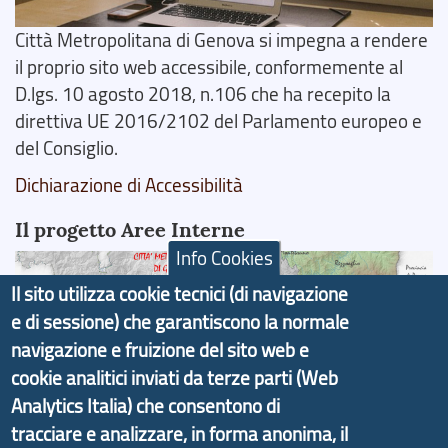
Città Metropolitana di Genova si impegna a rendere
il proprio sito web accessibile, conformemente al
D.lgs. 10 agosto 2018, n.106 che ha recepito la
direttiva UE 2016/2102 del Parlamento europeo e
del Consiglio.
Dichiarazione di Accessibilità
Il progetto Aree Interne
Info Cookies
Il sito utilizza cookie tecnici (di navigazione
e di sessione) che garantiscono la normale
navigazione e fruizione del sito web e
Il portale di marketing territoriale e sviluppo locale
cookie analitici inviati da terze parti (Web
di Genova Città Metropolitana si è sviluppato a
Analytics Italia) che consentono di
partire dal progetto nazionale Aree Interne
tracciare e analizzare, in forma anonima, il
promosso dal Dipartimento per lo Sviluppo