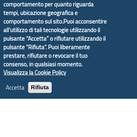
comportamento per quanto riguarda
Economico e finalizzato al rilancio socio-economico
tempi, ubicazione geografica e
delle valli dell’entroterra. In particolare fornisce
informazioni ed aggiornamenti sulla
Strategia
comportamento sul sito.Puoi acconsentire
d'Area Antola-Tigullio
, in collaborazione con Regione
all’utilizzo di tali tecnologie utilizzando il
Liguria ed ANCI Liguria.
pulsante “Accetta” o rifiutare utilizzando il
pulsante "Rifiuta". Puoi liberamente
prestare, rifiutare o revocare il tuo
consenso, in qualsiasi momento.
Copyright © 2017 Città metropolitana di Genova |
Visualizza la Cookie Policy
CF: 80007350103
Accetta
Rifiuta
Tecnologie e Accessibilità
Privacy
Note Legali
Contatti