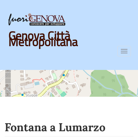
Skip
Genova Città
to
Metropolitana
main
content
Toggl
navig
Fontana a Lumarzo