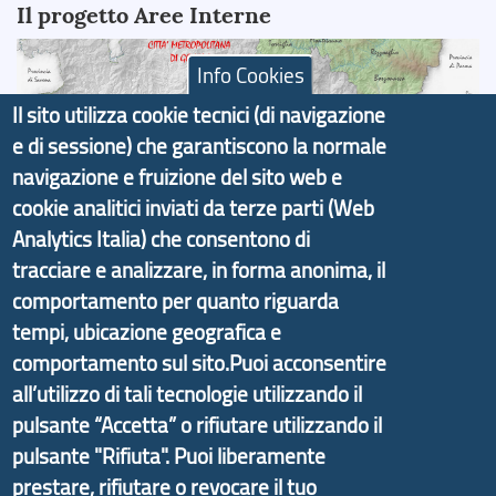
Il progetto Aree Interne
Info Cookies
Il sito utilizza cookie tecnici (di navigazione
e di sessione) che garantiscono la normale
Il portale di marketing territoriale e sviluppo locale
navigazione e fruizione del sito web e
di Genova Città Metropolitana si è sviluppato a
cookie analitici inviati da terze parti (Web
partire dal progetto nazionale Aree Interne
Analytics Italia) che consentono di
promosso dal Dipartimento per lo Sviluppo
tracciare e analizzare, in forma anonima, il
Economico e finalizzato al rilancio socio-economico
comportamento per quanto riguarda
delle valli dell’entroterra. In particolare fornisce
tempi, ubicazione geografica e
informazioni ed aggiornamenti sulla
Strategia
comportamento sul sito.Puoi acconsentire
d'Area Antola-Tigullio
, in collaborazione con Regione
Liguria ed ANCI Liguria.
all’utilizzo di tali tecnologie utilizzando il
pulsante “Accetta” o rifiutare utilizzando il
pulsante "Rifiuta". Puoi liberamente
prestare, rifiutare o revocare il tuo