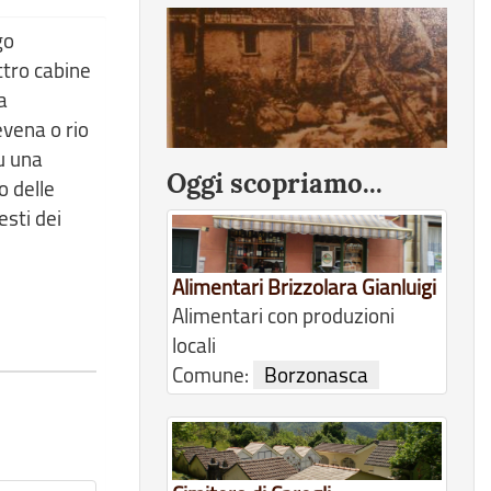
go
ttro cabine
a
evena o rio
u una
Oggi scopriamo...
o delle
esti dei
Alimentari Brizzolara Gianluigi
Alimentari con produzioni
locali
Comune:
Borzonasca