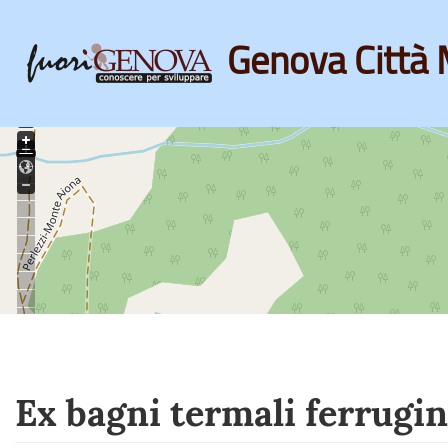
Genova Città 
Skip
to
main
content
Ex bagni termali ferrugin