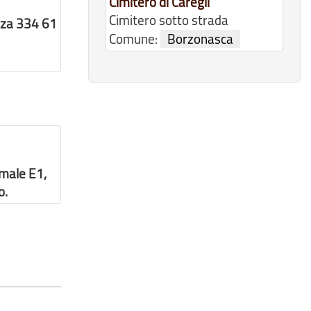
Cimitero di Caregli
Cimitero sotto strada
nza 334 61
Comune:
Borzonasca
rmale E1,
o.