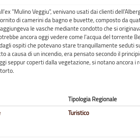
ll'ex "Mulino Veggiu", venivano usati dai clienti dell'Alber
fornito di camerini da bagno e buvette, composto da qua
raggiungeva le vasche mediante condotto che si originav
 potrebbe ancora oggi vedere come l'acqua del torrente B
dagli ospiti che potevano stare tranquillamente seduti s
to a causa di un incendio, era pensato secondo il principi
gi seppur coperti dalla vegetazione, si notano ancora i r
torto.
Tipologia Regionale
e
Turistico