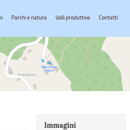
ni
Parchi e natura
Valli produttive
Contatti
Immagini