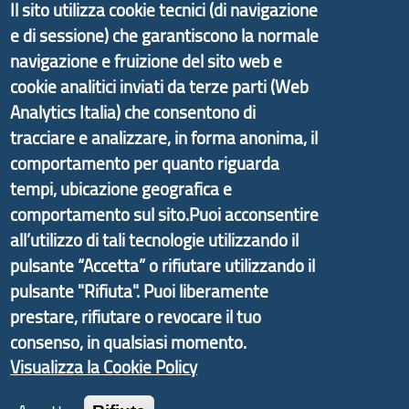
Dichiarazione di Accessibilità
Il sito utilizza cookie tecnici (di navigazione
e di sessione) che garantiscono la normale
Il progetto Aree Interne
navigazione e fruizione del sito web e
cookie analitici inviati da terze parti (Web
Analytics Italia) che consentono di
tracciare e analizzare, in forma anonima, il
Il portale di marketing territoriale e sviluppo locale
comportamento per quanto riguarda
di Genova Città Metropolitana si è sviluppato a
tempi, ubicazione geografica e
partire dal progetto nazionale Aree Interne
comportamento sul sito.Puoi acconsentire
promosso dal Dipartimento per lo Sviluppo
all’utilizzo di tali tecnologie utilizzando il
Economico e finalizzato al rilancio socio-economico
pulsante “Accetta” o rifiutare utilizzando il
delle valli dell’entroterra. In particolare fornisce
pulsante "Rifiuta". Puoi liberamente
informazioni ed aggiornamenti sulla
Strategia
prestare, rifiutare o revocare il tuo
d'Area Antola-Tigullio
, in collaborazione con Regione
consenso, in qualsiasi momento.
Liguria ed ANCI Liguria.
Visualizza la Cookie Policy