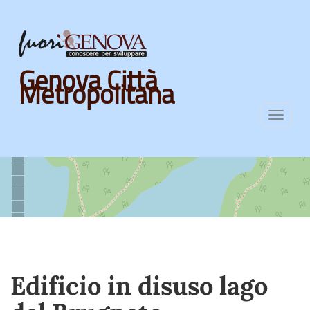
Skip
Genova Città
to
Metropolitana
main
content
Toggl
navig
Edificio in disuso lago