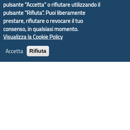
d'Area Antola-Tigullio
, in collaborazione con Regione
pulsante “Accetta” o rifiutare utilizzando il
Liguria ed ANCI Liguria.
pulsante "Rifiuta". Puoi liberamente
prestare, rifiutare o revocare il tuo
consenso, in qualsiasi momento.
Visualizza la Cookie Policy
Copyright © 2017 Città metropolitana di Genova |
CF: 80007350103
Accetta
Rifiuta
Tecnologie e Accessibilità
Privacy
Note Legali
Contatti
Statistiche
Area Riservata