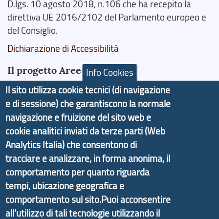
D.lgs. 10 agosto 2018, n.106 che ha recepito la
direttiva UE 2016/2102 del Parlamento europeo e
del Consiglio.
Dichiarazione di Accessibilità
Il progetto Aree Interne
Info Cookies
Il sito utilizza cookie tecnici (di navigazione
e di sessione) che garantiscono la normale
navigazione e fruizione del sito web e
cookie analitici inviati da terze parti (Web
Il portale di marketing territoriale e sviluppo locale
Analytics Italia) che consentono di
di Genova Città Metropolitana si è sviluppato a
partire dal progetto nazionale Aree Interne
tracciare e analizzare, in forma anonima, il
promosso dal Dipartimento per lo Sviluppo
comportamento per quanto riguarda
Economico e finalizzato al rilancio socio-economico
tempi, ubicazione geografica e
delle valli dell’entroterra. In particolare fornisce
comportamento sul sito.Puoi acconsentire
informazioni ed aggiornamenti sulla
Strategia
all’utilizzo di tali tecnologie utilizzando il