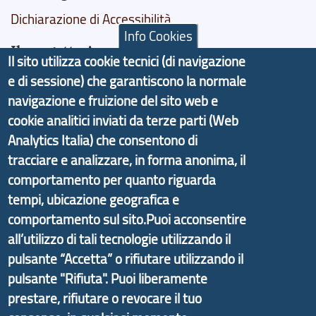
Dichiarazione di Accessibilità
Info Cookies
Il progetto Aree Interne
Il sito utilizza cookie tecnici (di navigazione
e di sessione) che garantiscono la normale
navigazione e fruizione del sito web e
cookie analitici inviati da terze parti (Web
Il portale di marketing territoriale e sviluppo locale
Analytics Italia) che consentono di
di Genova Città Metropolitana si è sviluppato a
tracciare e analizzare, in forma anonima, il
partire dal progetto nazionale Aree Interne
comportamento per quanto riguarda
promosso dal Dipartimento per lo Sviluppo
tempi, ubicazione geografica e
Economico e finalizzato al rilancio socio-economico
comportamento sul sito.Puoi acconsentire
delle valli dell’entroterra. In particolare fornisce
all’utilizzo di tali tecnologie utilizzando il
informazioni ed aggiornamenti sulla
Strategia
pulsante “Accetta” o rifiutare utilizzando il
d'Area Antola-Tigullio
, in collaborazione con Regione
pulsante "Rifiuta". Puoi liberamente
Liguria ed ANCI Liguria.
prestare, rifiutare o revocare il tuo