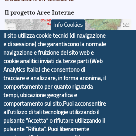
Il progetto Aree Interne
Info Cookies
Il sito utilizza cookie tecnici (di navigazione
e di sessione) che garantiscono la normale
Il portale di marketing territoriale e sviluppo locale
navigazione e fruizione del sito web e
di Genova Città Metropolitana si è sviluppato a
cookie analitici inviati da terze parti (Web
partire dal progetto nazionale Aree Interne
Analytics Italia) che consentono di
promosso dal Dipartimento per lo Sviluppo
tracciare e analizzare, in forma anonima, il
Economico e finalizzato al rilancio socio-economico
comportamento per quanto riguarda
delle valli dell’entroterra. In particolare fornisce
tempi, ubicazione geografica e
informazioni ed aggiornamenti sulla
Strategia
comportamento sul sito.Puoi acconsentire
d'Area Antola-Tigullio
, in collaborazione con Regione
all’utilizzo di tali tecnologie utilizzando il
Liguria ed ANCI Liguria.
pulsante “Accetta” o rifiutare utilizzando il
pulsante "Rifiuta". Puoi liberamente