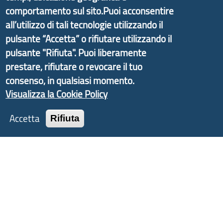
informazioni ed aggiornamenti sulla
Strategia
comportamento sul sito.Puoi acconsentire
d'Area Antola-Tigullio
, in collaborazione con Regione
all’utilizzo di tali tecnologie utilizzando il
Liguria ed ANCI Liguria.
pulsante “Accetta” o rifiutare utilizzando il
pulsante "Rifiuta". Puoi liberamente
prestare, rifiutare o revocare il tuo
consenso, in qualsiasi momento.
Copyright © 2017 Città metropolitana di Genova |
Visualizza la Cookie Policy
CF: 80007350103
Accetta
Rifiuta
Tecnologie e Accessibilità
Privacy
Note Legali
Contatti
Statistiche