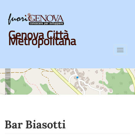
Skip
Genova Città
to
Metropolitana
main
content
Toggl
navig
Bar Biasotti