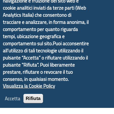
navigazione e fruizione del sito web e
Il portale di marketing territoriale e sviluppo locale
cookie analitici inviati da terze parti (Web
di Genova Città Metropolitana si è sviluppato a
Analytics Italia) che consentono di
partire dal progetto nazionale Aree Interne
tracciare e analizzare, in forma anonima, il
promosso dal Dipartimento per lo Sviluppo
comportamento per quanto riguarda
Economico e finalizzato al rilancio socio-economico
tempi, ubicazione geografica e
delle valli dell’entroterra. In particolare fornisce
comportamento sul sito.Puoi acconsentire
informazioni ed aggiornamenti sulla
Strategia
all’utilizzo di tali tecnologie utilizzando il
d'Area Antola-Tigullio
, in collaborazione con Regione
pulsante “Accetta” o rifiutare utilizzando il
Liguria ed ANCI Liguria.
pulsante "Rifiuta". Puoi liberamente
prestare, rifiutare o revocare il tuo
consenso, in qualsiasi momento.
Visualizza la Cookie Policy
Copyright © 2017 Città metropolitana di Genova |
CF: 80007350103
Accetta
Rifiuta
Tecnologie e Accessibilità