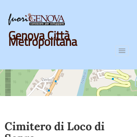
Skip
Genova Città
to
Metropolitana
main
content
Toggl
navig
Cimitero di Loco di