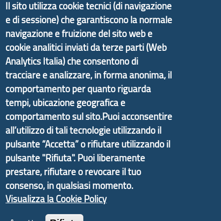
Il sito utilizza cookie tecnici (di navigazione
e di sessione) che garantiscono la normale
navigazione e fruizione del sito web e
Il portale di marketing territoriale e sviluppo locale
cookie analitici inviati da terze parti (Web
di Genova Città Metropolitana si è sviluppato a
Analytics Italia) che consentono di
partire dal progetto nazionale Aree Interne
tracciare e analizzare, in forma anonima, il
promosso dal Dipartimento per lo Sviluppo
comportamento per quanto riguarda
Economico e finalizzato al rilancio socio-economico
tempi, ubicazione geografica e
delle valli dell’entroterra. In particolare fornisce
comportamento sul sito.Puoi acconsentire
informazioni ed aggiornamenti sulla
Strategia
all’utilizzo di tali tecnologie utilizzando il
d'Area Antola-Tigullio
, in collaborazione con Regione
pulsante “Accetta” o rifiutare utilizzando il
Liguria ed ANCI Liguria.
pulsante "Rifiuta". Puoi liberamente
prestare, rifiutare o revocare il tuo
consenso, in qualsiasi momento.
Visualizza la Cookie Policy
Copyright © 2017 Città metropolitana di Genova |
CF: 80007350103