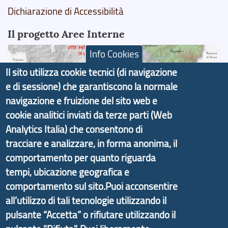
Dichiarazione di Accessibilità
Il progetto Aree Interne
Info Cookies
Il sito utilizza cookie tecnici (di navigazione
e di sessione) che garantiscono la normale
Il portale di marketing territoriale e sviluppo locale
navigazione e fruizione del sito web e
di Genova Città Metropolitana si è sviluppato a
cookie analitici inviati da terze parti (Web
partire dal progetto nazionale Aree Interne
Analytics Italia) che consentono di
promosso dal Dipartimento per lo Sviluppo
tracciare e analizzare, in forma anonima, il
Economico e finalizzato al rilancio socio-economico
comportamento per quanto riguarda
delle valli dell’entroterra. In particolare fornisce
tempi, ubicazione geografica e
informazioni ed aggiornamenti sulla
Strategia
comportamento sul sito.Puoi acconsentire
d'Area Antola-Tigullio
, in collaborazione con Regione
all’utilizzo di tali tecnologie utilizzando il
Liguria ed ANCI Liguria.
pulsante “Accetta” o rifiutare utilizzando il