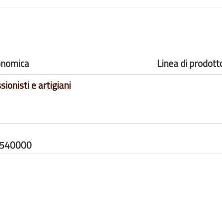
conomica
Linea di prodott
sionisti e artigiani
7540000