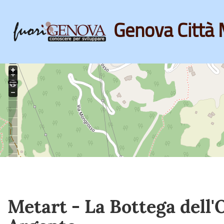
Genova Città 
Skip
to
main
content
Metart - La Bottega dell'O