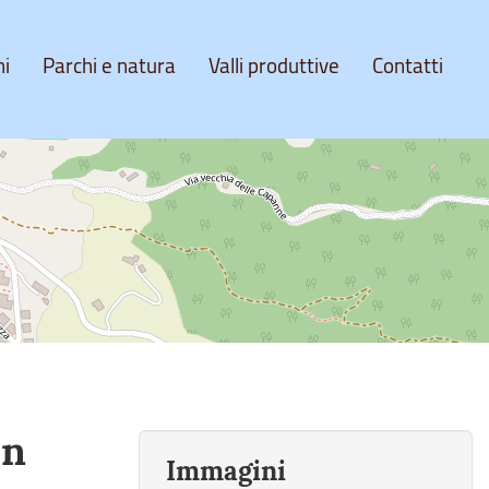
ni
Parchi e natura
Valli produttive
Contatti
in
Immagini