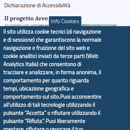
Dichiarazione di Accessibilità
Il progetto Aree Interne
Info Cookies
Il sito utilizza cookie tecnici (di navigazione
e di sessione) che garantiscono la normale
navigazione e fruizione del sito web e
Il portale di marketing territoriale e sviluppo locale
cookie analitici inviati da terze parti (Web
di Genova Città Metropolitana si è sviluppato a
Analytics Italia) che consentono di
partire dal progetto nazionale Aree Interne
tracciare e analizzare, in forma anonima, il
promosso dal Dipartimento per lo Sviluppo
comportamento per quanto riguarda
Economico e finalizzato al rilancio socio-economico
tempi, ubicazione geografica e
delle valli dell’entroterra. In particolare fornisce
comportamento sul sito.Puoi acconsentire
informazioni ed aggiornamenti sulla
Strategia
all’utilizzo di tali tecnologie utilizzando il
d'Area Antola-Tigullio
, in collaborazione con Regione
pulsante “Accetta” o rifiutare utilizzando il
Liguria ed ANCI Liguria.
pulsante "Rifiuta". Puoi liberamente
prestare, rifiutare o revocare il tuo