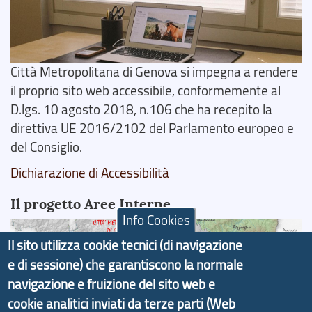
Città Metropolitana di Genova si impegna a rendere
il proprio sito web accessibile, conformemente al
D.lgs. 10 agosto 2018, n.106 che ha recepito la
direttiva UE 2016/2102 del Parlamento europeo e
del Consiglio.
Dichiarazione di Accessibilità
Il progetto Aree Interne
Info Cookies
Il sito utilizza cookie tecnici (di navigazione
e di sessione) che garantiscono la normale
navigazione e fruizione del sito web e
Il portale di marketing territoriale e sviluppo locale
cookie analitici inviati da terze parti (Web
di Genova Città Metropolitana si è sviluppato a