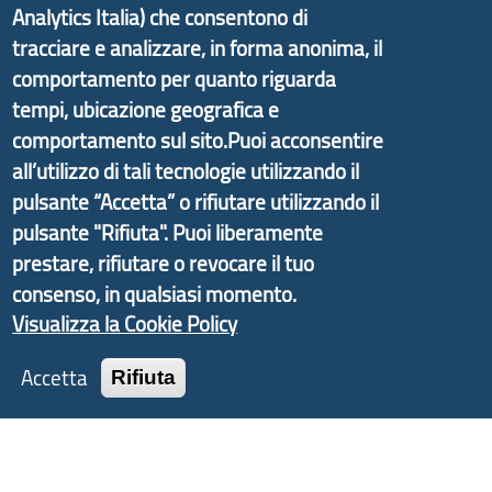
Analytics Italia) che consentono di
partire dal progetto nazionale Aree Interne
tracciare e analizzare, in forma anonima, il
promosso dal Dipartimento per lo Sviluppo
comportamento per quanto riguarda
Economico e finalizzato al rilancio socio-economico
tempi, ubicazione geografica e
delle valli dell’entroterra. In particolare fornisce
comportamento sul sito.Puoi acconsentire
informazioni ed aggiornamenti sulla
Strategia
all’utilizzo di tali tecnologie utilizzando il
d'Area Antola-Tigullio
, in collaborazione con Regione
pulsante “Accetta” o rifiutare utilizzando il
Liguria ed ANCI Liguria.
pulsante "Rifiuta". Puoi liberamente
prestare, rifiutare o revocare il tuo
consenso, in qualsiasi momento.
Copyright © 2017 Città metropolitana di Genova |
Visualizza la Cookie Policy
CF: 80007350103
Accetta
Rifiuta
Tecnologie e Accessibilità
Privacy
Note Legali