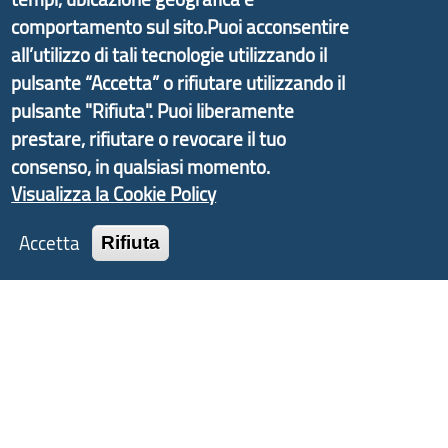
informazioni ed aggiornamenti sulla
Strategia
comportamento sul sito.Puoi acconsentire
d'Area Antola-Tigullio
, in collaborazione con Regione
all’utilizzo di tali tecnologie utilizzando il
Liguria ed ANCI Liguria.
pulsante “Accetta” o rifiutare utilizzando il
pulsante "Rifiuta". Puoi liberamente
prestare, rifiutare o revocare il tuo
consenso, in qualsiasi momento.
Copyright © 2017 Città metropolitana di Genova |
Visualizza la Cookie Policy
CF: 80007350103
Accetta
Rifiuta
Tecnologie e Accessibilità
Privacy
Note Legali
Contatti
Statistiche