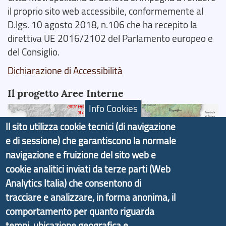
il proprio sito web accessibile, conformemente al
D.lgs. 10 agosto 2018, n.106 che ha recepito la
direttiva UE 2016/2102 del Parlamento europeo e
del Consiglio.
Dichiarazione di Accessibilità
Il progetto Aree Interne
Info Cookies
Il sito utilizza cookie tecnici (di navigazione
e di sessione) che garantiscono la normale
navigazione e fruizione del sito web e
Il portale di marketing territoriale e sviluppo locale
cookie analitici inviati da terze parti (Web
di Genova Città Metropolitana si è sviluppato a
Analytics Italia) che consentono di
partire dal progetto nazionale Aree Interne
tracciare e analizzare, in forma anonima, il
promosso dal Dipartimento per lo Sviluppo
Economico e finalizzato al rilancio socio-economico
comportamento per quanto riguarda
delle valli dell’entroterra. In particolare fornisce
tempi, ubicazione geografica e