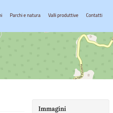
ni
Parchi e natura
Valli produttive
Contatti
Immagini