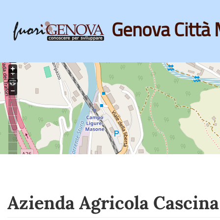
Genova Città 
Skip
to
main
content
Azienda Agricola Cascina