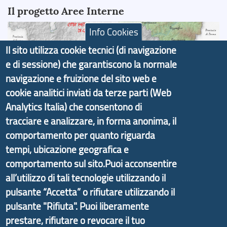
Il progetto Aree Interne
Info Cookies
Il sito utilizza cookie tecnici (di navigazione
e di sessione) che garantiscono la normale
Il portale di marketing territoriale e sviluppo locale
navigazione e fruizione del sito web e
di Genova Città Metropolitana si è sviluppato a
cookie analitici inviati da terze parti (Web
partire dal progetto nazionale Aree Interne
Analytics Italia) che consentono di
promosso dal Dipartimento per lo Sviluppo
tracciare e analizzare, in forma anonima, il
Economico e finalizzato al rilancio socio-economico
comportamento per quanto riguarda
delle valli dell’entroterra. In particolare fornisce
tempi, ubicazione geografica e
informazioni ed aggiornamenti sulla
Strategia
comportamento sul sito.Puoi acconsentire
d'Area Antola-Tigullio
, in collaborazione con Regione
all’utilizzo di tali tecnologie utilizzando il
Liguria ed ANCI Liguria.
pulsante “Accetta” o rifiutare utilizzando il
pulsante "Rifiuta". Puoi liberamente
prestare, rifiutare o revocare il tuo