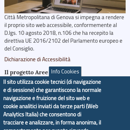
Città Metropolitana di Genova si impegna a rendere
il proprio sito web accessibile, conformemente al
D.lgs. 10 agosto 2018, n.106 che ha recepito la
direttiva UE 2016/2102 del Parlamento europeo e
del Consiglio.
Dichiarazione di Accessibilità
Info Cookies
Il progetto Aree Interne
Il sito utilizza cookie tecnici (di navigazione
e di sessione) che garantiscono la normale
navigazione e fruizione del sito web e
cookie analitici inviati da terze parti (Web
Il portale di marketing territoriale e sviluppo locale
Analytics Italia) che consentono di
di Genova Città Metropolitana si è sviluppato a
tracciare e analizzare, in forma anonima, il
partire dal progetto nazionale Aree Interne