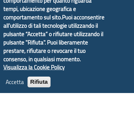
comportamento per quanto riguarda
promosso dal Dipartimento per lo Sviluppo
tempi, ubicazione geografica e
Economico e finalizzato al rilancio socio-economico
comportamento sul sito.Puoi acconsentire
delle valli dell’entroterra. In particolare fornisce
all’utilizzo di tali tecnologie utilizzando il
informazioni ed aggiornamenti sulla
Strategia
pulsante “Accetta” o rifiutare utilizzando il
d'Area Antola-Tigullio
, in collaborazione con Regione
pulsante "Rifiuta". Puoi liberamente
Liguria ed ANCI Liguria.
prestare, rifiutare o revocare il tuo
consenso, in qualsiasi momento.
Visualizza la Cookie Policy
Copyright © 2017 Città metropolitana di Genova |
Accetta
CF: 80007350103
Rifiuta
Tecnologie e Accessibilità
Privacy
Note Legali
Contatti