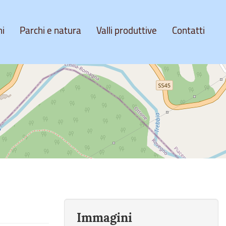
ni
Parchi e natura
Valli produttive
Contatti
Immagini