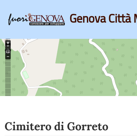
Genova Città 
Skip
to
main
content
Cimitero di Gorreto